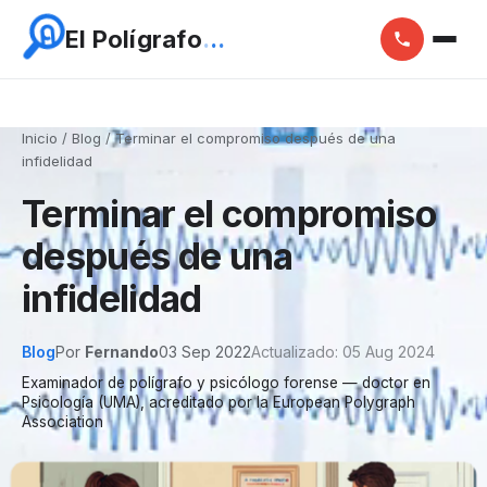
E
l
P
o
l
í
g
r
a
f
o
.
.
.
Inicio
/
Blog
/
Terminar el compromiso después de una
infidelidad
Terminar el compromiso
después de una
infidelidad
Blog
Por
Fernando
03 Sep 2022
Actualizado: 05 Aug 2024
Examinador de polígrafo y psicólogo forense — doctor en
Psicología (UMA), acreditado por la European Polygraph
Association