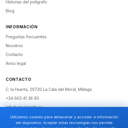
Historias del polígrafo
Blog
INFORMACIÓN
Preguntas frecuentes
Nosotros
Contacto
Aviso legal
CONTACTO
C. la Huerta, 29720 La Cala del Moral, Málaga
+34 603 41 36 93
info@elpoligrafo.es
Pide tu cita →
Utilizamos cookies para almacenar y acceder a información
del dispositivo. Aceptar estas tecnologías nos permite