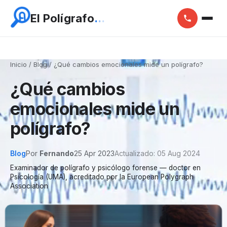
E
l
P
o
l
í
g
r
a
f
o
.
.
.
Inicio
/
Blog
/
¿Qué cambios emocionales mide un polígrafo?
¿Qué cambios
emocionales mide un
polígrafo?
Blog
Por
Fernando
25 Apr 2023
Actualizado: 05 Aug 2024
Examinador de polígrafo y psicólogo forense — doctor en
Psicología (UMA), acreditado por la European Polygraph
Association